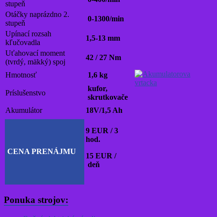
stupeň
Otáčky naprázdno 2.
0-1300/min
stupeň
Upínací rozsah
1,5-13 mm
kľučovadla
Uťahovací moment
42 / 27 Nm
(tvrdý, mäkký) spoj
Hmotnosť
1,6 kg
kufor,
Príslušenstvo
skrutkovače
Akumulátor
18V/1,5 Ah
9 EUR / 3
hod.
CENA PRENÁJMU
15 EUR /
deň
Ponuka strojov: