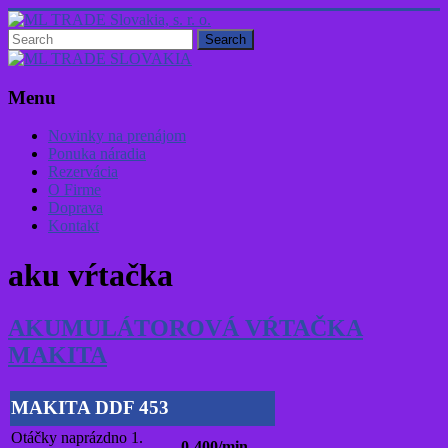
Skip
to
content
ML
TRADE
Menu
Slovakia,
s.
Novinky na prenájom
r.
Ponuka náradia
o.
Rezervácia
O Firme
Profesionálne
Doprava
náradie
Kontakt
na
prenájom:
aku vŕtačka
všetko,
čo
potrebujete
AKUMULÁTOROVÁ VŔTAČKA
pre
stavbu
MAKITA
a
záhradu
MAKITA DDF 453
Otáčky naprázdno 1.
0-400/min