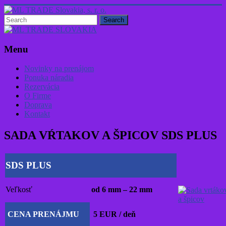
Skip
to
content
ML
TRADE
Menu
Slovakia,
s.
Novinky na prenájom
r.
Ponuka náradia
o.
Rezervácia
O Firme
Profesionálne
Doprava
náradie
Kontakt
na
prenájom:
SADA VŔTAKOV A ŠPICOV SDS PLUS
všetko,
čo
potrebujete
SDS PLUS
pre
stavbu
a
Veľkosť
od 6 mm – 22 mm
záhradu
CENA PRENÁJMU
5 EUR / deň