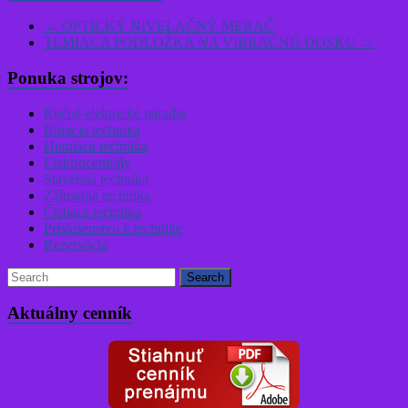
←
OPTICKÝ NIVELAČNÝ MERAČ
TLMIACA PODLOŽKA NA VIBRAČNÚ DOSKU
→
Ponuka strojov:
Ručné elektrické náradie
Búracia technika
Hutniaca technika
Elektrocentrály
Stavebná technika
Záhradná technika
Čistiaca technika
Príslušenstvo k technike
Rezervácia
Aktuálny cenník